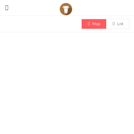
Map
List