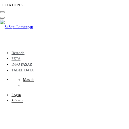
L
O
A
D
I
N
G
Beranda
PETA
INFO PASAR
TABEL DATA
Masuk
Login
Submit