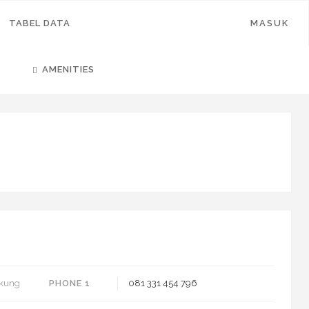
TABEL DATA
MASUK
AMENITIES
ikung
PHONE 1
081 331 454 796