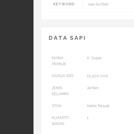
KEYWORD
sapi kurban
DATA SAPI
NAMA
H. Supar
PEMILIK
HARGA (RP)
25.500.000
JENIS
Jantan
KELAMIN
STOK
Habis Terjual
KUANTITI
1
(EKOR)