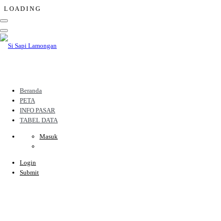
L
O
A
D
I
N
G
Beranda
PETA
INFO PASAR
TABEL DATA
Masuk
Login
Submit