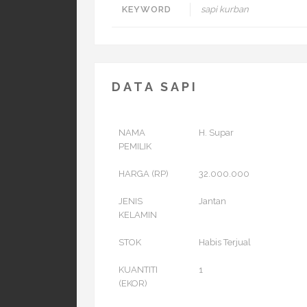
KEYWORD
sapi kurban
DATA SAPI
NAMA
H. Supar
PEMILIK
HARGA (RP)
32.000.000
JENIS
Jantan
KELAMIN
STOK
Habis Terjual
KUANTITI
1
(EKOR)