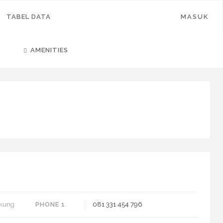
TABEL DATA
MASUK
AMENITIES
ikung
PHONE 1
081 331 454 796