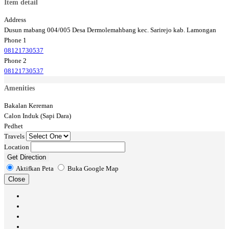
Item detail
Address
Dusun mabang 004/005 Desa Dermolemahbang kec. Sarirejo kab. Lamongan
Phone 1
08121730537
Phone 2
08121730537
Amenities
Bakalan Kereman
Calon Induk (Sapi Dara)
Pedhet
Travels
Location
Get Direction
Aktifkan Peta
Buka Google Map
Close