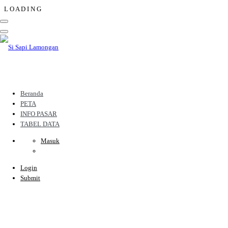
L
O
A
D
I
N
G
Beranda
PETA
INFO PASAR
TABEL DATA
Masuk
Login
Submit