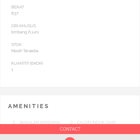
BERAT
837
CIRI KHUSUS
timbang 6 juni
STOK
Masih Tersedia
KUANTITI (EKOR)
1
AMENITIES
BAKALAN KEREMAN
CALON INDUK (SAPI
DARA)
CONTACT
PEDHET