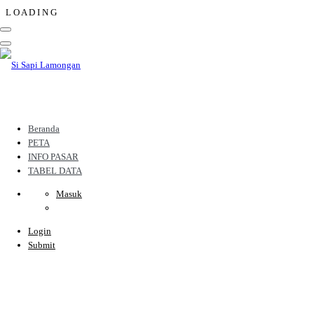
L
O
A
D
I
N
G
Beranda
PETA
INFO PASAR
TABEL DATA
Masuk
Login
Submit