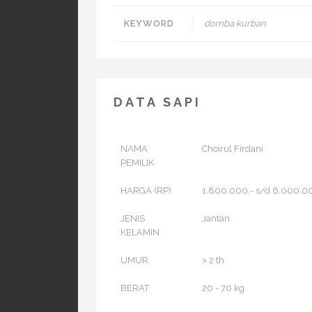
KEYWORD
domba kurban
DATA SAPI
NAMA
Choirul Firdani
PEMILIK
HARGA (RP)
1.800.000,- s/d 6.000.0
JENIS
Jantan
KELAMIN
UMUR
> 2 th
BERAT
20 - 70 kg