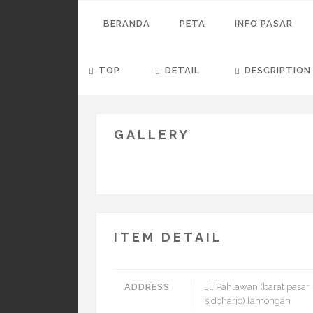
BERANDA
PETA
INFO PASAR
TOP
DETAIL
DESCRIPTION
GALLERY
ITEM DETAIL
ADDRESS
Jl. Pahlawan (barat pasar
sidoharjo) lamongan