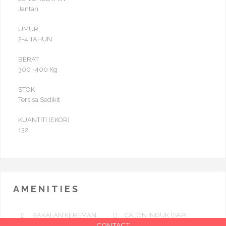
Jantan
UMUR
2-4 TAHUN
BERAT
300 -400 Kg
STOK
Tersisa Sedikit
KUANTITI (EKOR)
132
AMENITIES
BAKALAN KEREMAN
CALON INDUK (SAPI
DARA)