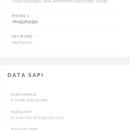
Dusun pilanggot, Desa Wonokromo Kecamatan Tikung
PHONE 1
081553632550
KEYWORD
sapi kurban
DATA SAPI
NAMA PEMILIK
H. SYAIFUDIN ZUHRI
HARGA (RP)
20.000.000 S/D 45.000.000
JENIS KELAMIN