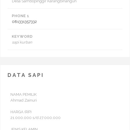
Desa Sambopinggir Karangbinangun
PHONE 1
081331357332
KEYWORD
sapi kurban
DATA SAPI
NAMA PEMILIK
Ahmad Zainuri
HARGA (RP)
21.000.000 s/d 27.000.000
JENIS KELAMIN