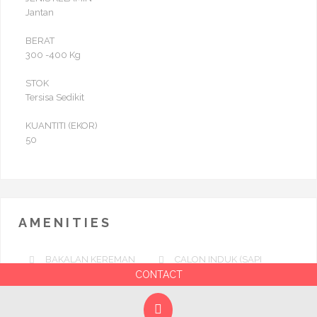
Jantan
BERAT
300 -400 Kg
STOK
Tersisa Sedikit
KUANTITI (EKOR)
50
AMENITIES
BAKALAN KEREMAN
CALON INDUK (SAPI
DARA)
CONTACT
PEDHET