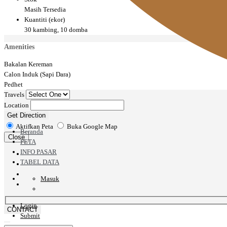
Masih Tersedia
Kuantiti (ekor)
30 kambing, 10 domba
Amenities
Bakalan Kereman
Calon Induk (Sapi Dara)
Pedhet
Travels
Location
Get Direction
Aktifkan Peta
Buka Google Map
Beranda
Close
PETA
INFO PASAR
TABEL DATA
Masuk
Login
CONTACT
Submit