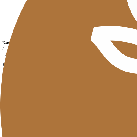
Kambing / Domba Jenis Lain
/
Deket
bursa ternak kurban 2023
Top
Detail
Description
Amenities
Gallery