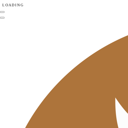
L
O
A
D
I
N
G