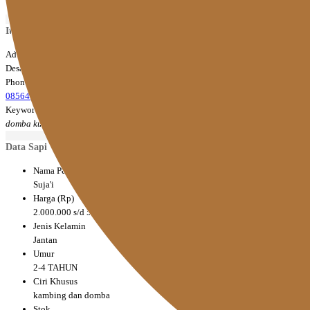
Item detail
Address
Desa Srirande, Kec. Deket
Phone 1
085648856697
Keyword
domba kurban, kambing kurban
Data Sapi
Nama Pemilik
Suja'i
Harga (Rp)
2.000.000 s/d 5.000.000
Jenis Kelamin
Jantan
Umur
2-4 TAHUN
Ciri Khusus
kambing dan domba
Stok