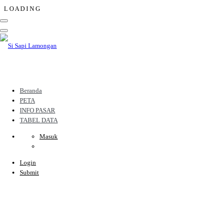
L
O
A
D
I
N
G
Beranda
PETA
INFO PASAR
TABEL DATA
Masuk
Login
Submit